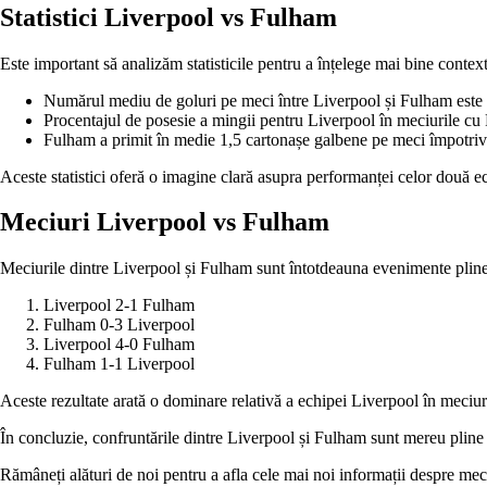
Statistici Liverpool vs Fulham
Este important să analizăm statisticile pentru a înțelege mai bine context
Numărul mediu de goluri pe meci între Liverpool și Fulham este 
Procentajul de posesie a mingii pentru Liverpool în meciurile c
Fulham a primit în medie 1,5 cartonașe galbene pe meci împotriv
Aceste statistici oferă o imagine clară asupra performanței celor două echi
Meciuri Liverpool vs Fulham
Meciurile dintre Liverpool și Fulham sunt întotdeauna evenimente pline d
Liverpool 2-1 Fulham
Fulham 0-3 Liverpool
Liverpool 4-0 Fulham
Fulham 1-1 Liverpool
Aceste rezultate arată o dominare relativă a echipei Liverpool în meciuri
În concluzie, confruntările dintre Liverpool și Fulham sunt mereu pline de
Rămâneți alături de noi pentru a afla cele mai noi informații despre meci