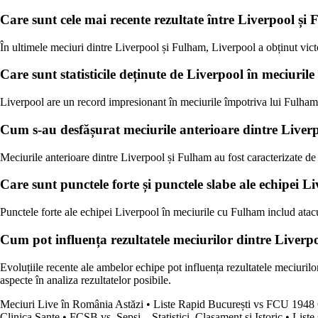
Care sunt cele mai recente rezultate între Liverpool și
În ultimele meciuri dintre Liverpool și Fulham, Liverpool a obținut vict
Care sunt statisticile deținute de Liverpool în meciuri
Liverpool are un record impresionant în meciurile împotriva lui Fulham,
Cum s-au desfășurat meciurile anterioare dintre Liver
Meciurile anterioare dintre Liverpool și Fulham au fost caracterizate d
Care sunt punctele forte și punctele slabe ale echipei 
Punctele forte ale echipei Liverpool în meciurile cu Fulham includ atacul 
Cum pot influența rezultatele meciurilor dintre Liverpo
Evoluțiile recente ale ambelor echipe pot influența rezultatele meciurilor
aspecte în analiza rezultatelor posibile.
Meciuri Live în România Astăzi
•
Liste Rapid București vs FCU 1948 Cr
Clinica Sante
•
FCSB vs. Sepsi – Statistici, Clasament și Istoric
•
Liste 