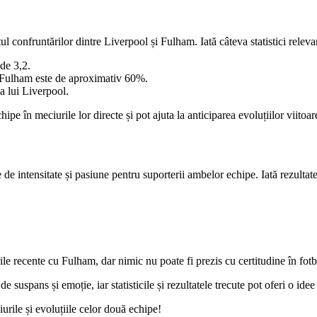
ul confruntărilor dintre Liverpool și Fulham. Iată câteva statistici releva
de 3,2.
u Fulham este de aproximativ 60%.
a lui Liverpool.
pe în meciurile lor directe și pot ajuta la anticiparea evoluțiilor viitoar
e intensitate și pasiune pentru suporterii ambelor echipe. Iată rezultat
le recente cu Fulham, dar nimic nu poate fi prezis cu certitudine în fotb
 suspans și emoție, iar statisticile și rezultatele trecute pot oferi o ide
urile și evoluțiile celor două echipe!