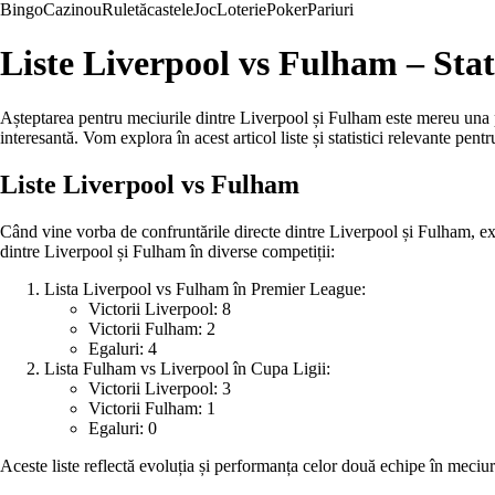
Bingo
Cazinou
Ruletă
castele
Joc
Loterie
Poker
Pariuri
Liste Liverpool vs Fulham – Stati
Așteptarea pentru meciurile dintre Liverpool și Fulham este mereu una pli
interesantă. Vom explora în acest articol liste și statistici relevante pen
Liste Liverpool vs Fulham
Când vine vorba de confruntările directe dintre Liverpool și Fulham, exi
dintre Liverpool și Fulham în diverse competiții:
Lista Liverpool vs Fulham în Premier League:
Victorii Liverpool: 8
Victorii Fulham: 2
Egaluri: 4
Lista Fulham vs Liverpool în Cupa Ligii:
Victorii Liverpool: 3
Victorii Fulham: 1
Egaluri: 0
Aceste liste reflectă evoluția și performanța celor două echipe în meciuril