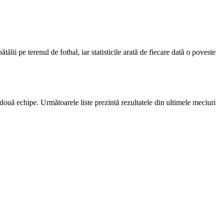
i pe terenul de fotbal, iar statisticile arată de fiecare dată o poveste
două echipe. Următoarele liste prezintă rezultatele din ultimele meciuri