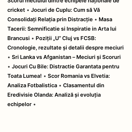
Scorul meciului dintre echipele naționale de
cricket
•
Jocuri de Cuplu: Cum să Vă
Consolidați Relația prin Distracție
•
Masa
Tacerii: Semnificatie si Inspiratie in Arta lui
Brancusi
•
Poziții „U” Cluj vs FCSB:
Cronologie, rezultate și detalii despre meciuri
•
Sri Lanka vs Afganistan – Meciuri și Scoruri
•
Jocuri Cu Bile: Distractie Garantata pentru
Toata Lumea!
•
Scor Romania vs Elvetia:
Analiza Fotbalistica
•
Clasamentul din
Eredivisie Olanda: Analiză și evoluția
echipelor
•