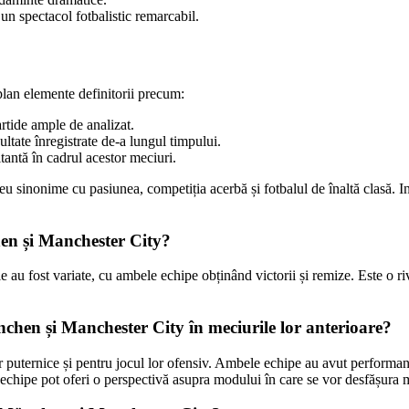
 un spectacol fotbalistic remarcabil.
lan elemente definitorii precum:
artide ample de analizat.
ultate înregistrate de-a lungul timpului.
itantă în cadrul acestor meciuri.
 sinonime cu pasiunea, competiția acerbă și fotbalul de înaltă clasă. Indi
hen și Manchester City?
au fost variate, cu ambele echipe obținând victorii și remize. Este o riva
nchen și Manchester City în meciurile lor anterioare?
puternice și pentru jocul lor ofensiv. Ambele echipe au avut performan
or echipe pot oferi o perspectivă asupra modului în care se vor desfășura m