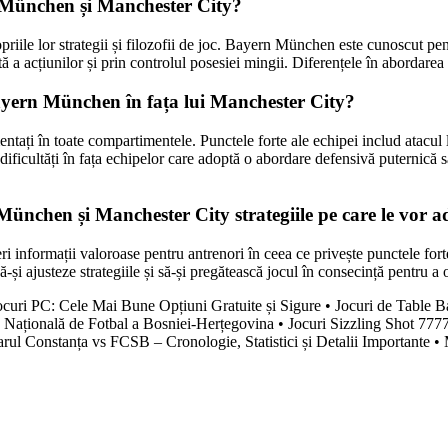
n München și Manchester City?
riile lor strategii și filozofii de joc. Bayern München este cunoscut pen
 a acțiunilor și prin controlul posesiei mingii. Diferențele în abordarea 
 Bayern München în fața lui Manchester City?
ați în toate compartimentele. Punctele forte ale echipei includ atacul lor
ficultăți în fața echipelor care adoptă o abordare defensivă puternică s
ünchen și Manchester City strategiile pe care le vor ad
nformații valoroase pentru antrenori în ceea ce privește punctele forte ș
-și ajusteze strategiile și să-și pregătească jocul în consecință pentru a 
curi PC: Cele Mai Bune Opțiuni Gratuite și Sigure
•
Jocuri de Table 
a Națională de Fotbal a Bosniei-Herțegovina
•
Jocuri Sizzling Shot 777
arul Constanța vs FCSB – Cronologie, Statistici și Detalii Importante
•