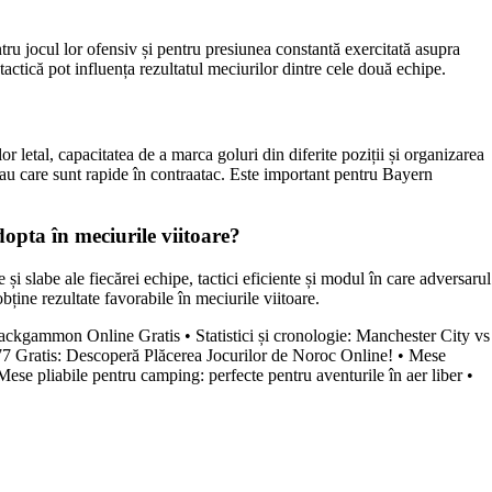
tru jocul lor ofensiv și pentru presiunea constantă exercitată asupra
tactică pot influența rezultatul meciurilor dintre cele două echipe.
 letal, capacitatea de a marca goluri din diferite poziții și organizarea
au care sunt rapide în contraatac. Este important pentru Bayern
opta în meciurile viitoare?
i slabe ale fiecărei echipe, tactici eficiente și modul în care adversarul
obține rezultate favorabile în meciurile viitoare.
Backgammon Online Gratis
•
Statistici și cronologie: Manchester City vs
77 Gratis: Descoperă Plăcerea Jocurilor de Noroc Online!
•
Mese
Mese pliabile pentru camping: perfecte pentru aventurile în aer liber
•