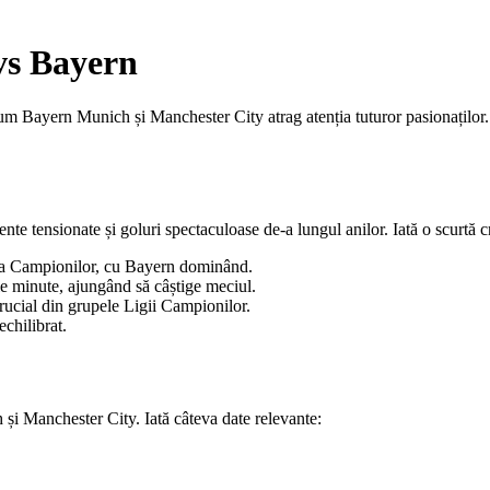
vs Bayern
um Bayern Munich și Manchester City atrag atenția tuturor pasionaților. 
 tensionate și goluri spectaculoase de-a lungul anilor. Iată o scurtă cr
Liga Campionilor, cu Bayern dominând.
le minute, ajungând să câștige meciul.
ucial din grupele Ligii Campionilor.
echilibrat.
ch și Manchester City. Iată câteva date relevante: