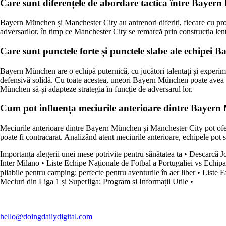
Care sunt diferențele de abordare tactica între Bayer
Bayern München și Manchester City au antrenori diferiți, fiecare cu prop
adversarilor, în timp ce Manchester City se remarcă prin construcția lentă
Care sunt punctele forte și punctele slabe ale echipei
Bayern München are o echipă puternică, cu jucători talentați și experiment
defensivă solidă. Cu toate acestea, uneori Bayern München poate avea di
München să-și adapteze strategia în funcție de adversarul lor.
Cum pot influența meciurile anterioare dintre Bayern M
Meciurile anterioare dintre Bayern München și Manchester City pot oferi i
poate fi contracarat. Analizând atent meciurile anterioare, echipele pot să
Importanța alegerii unei mese potrivite pentru sănătatea ta
•
Descarcă Jo
Inter Milano
•
Liste Echipe Naționale de Fotbal a Portugaliei vs Echip
pliabile pentru camping: perfecte pentru aventurile în aer liber
•
Liste F
Meciuri din Liga 1 și Superliga: Program și Informații Utile
•
hello@doingdailydigital.com