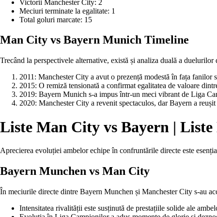
Victorii Manchester City: 2
Meciuri terminate la egalitate: 1
Total goluri marcate: 15
Man City vs Bayern Munich Timeline
Trecând la perspectivele alternative, există și analiza duală a duelurilo
2011: Manchester City a avut o prezență modestă în fața fanilor să
2015: O remiză tensionată a confirmat egalitatea de valoare dintr
2019: Bayern Munich s-a impus într-un meci vibrant de Liga Ca
2020: Manchester City a revenit spectaculos, dar Bayern a reușit s
Liste Man City vs Bayern | Lis
Aprecierea evoluției ambelor echipe în confruntările directe este esenția
Bayern Munchen vs Man City
În meciurile directe dintre Bayern Munchen și Manchester City s-au ac
Intensitatea rivalității este susținută de prestațiile solide ale ambe
Evoluția în Liga Campionilor a adus momente de glorie și dezno