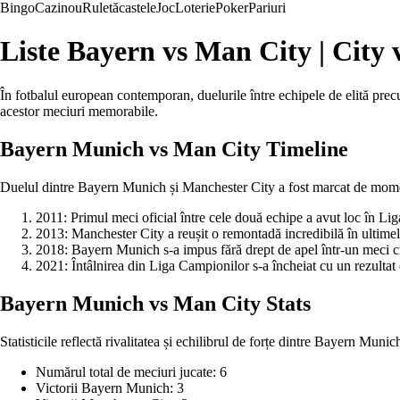
Bingo
Cazinou
Ruletă
castele
Joc
Loterie
Poker
Pariuri
Liste Bayern vs Man City | City 
În fotbalul european contemporan, duelurile între echipele de elită prec
acestor meciuri memorabile.
Bayern Munich vs Man City Timeline
Duelul dintre Bayern Munich și Manchester City a fost marcat de momente
2011: Primul meci oficial între cele două echipe a avut loc în 
2013: Manchester City a reușit o remontadă incredibilă în ultime
2018: Bayern Munich s-a impus fără drept de apel într-un meci cr
2021: Întâlnirea din Liga Campionilor s-a încheiat cu un rezultat 
Bayern Munich vs Man City Stats
Statisticile reflectă rivalitatea și echilibrul de forțe dintre Bayern Muni
Numărul total de meciuri jucate: 6
Victorii Bayern Munich: 3