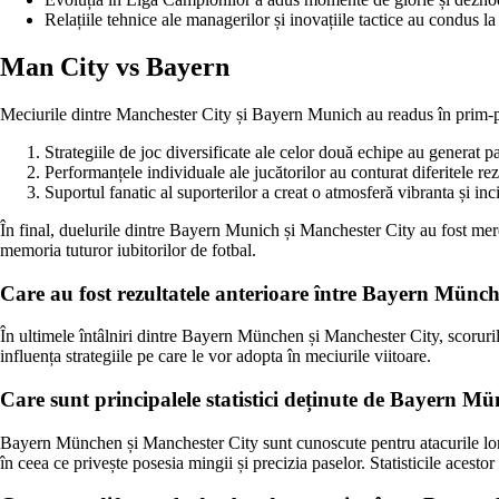
Relațiile tehnice ale managerilor și inovațiile tactice au condus la
Man City vs Bayern
Meciurile dintre Manchester City și Bayern Munich au readus în prim-p
Strategiile de joc diversificate ale celor două echipe au generat p
Performanțele individuale ale jucătorilor au conturat diferitele rez
Suportul fanatic al suporterilor a creat o atmosferă vibranta și inc
În final, duelurile dintre Bayern Munich și Manchester City au fost mereu
memoria tuturor iubitorilor de fotbal.
Care au fost rezultatele anterioare între Bayern Münc
În ultimele întâlniri dintre Bayern München și Manchester City, scorurile 
influența strategiile pe care le vor adopta în meciurile viitoare.
Care sunt principalele statistici deținute de Bayern Mü
Bayern München și Manchester City sunt cunoscute pentru atacurile lor 
în ceea ce privește posesia mingii și precizia paselor. Statisticile acest