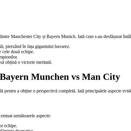
r dintre Manchester City și Bayern Munich. Iată cum s-au desfășurat întâln
i, pierzând în fața gigantului bavarez.
e cele două echipe.
mpionilor.
ă obțină o victorie meritată.
te Bayern Munchen vs Man City
lă pentru a obține o perspectivă completă. Iată principalele aspecte evid
centuat următoarele aspecte:
lor echipe.
dăminte dramatice.