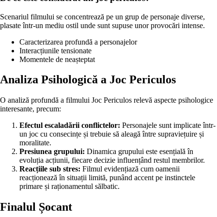
Scenariul filmului se concentrează pe un grup de personaje diverse,
plasate într-un mediu ostil unde sunt supuse unor provocări intense.
Caracterizarea profundă a personajelor
Interacțiunile tensionate
Momentele de neașteptat
Analiza Psihologică a Joc Periculos
O analiză profundă a filmului Joc Periculos relevă aspecte psihologice
interesante, precum:
Efectul escaladării conflictelor:
Personajele sunt implicate într-
un joc cu consecințe și trebuie să aleagă între supraviețuire și
moralitate.
Presiunea grupului:
Dinamica grupului este esențială în
evoluția acțiunii, fiecare decizie influențând restul membrilor.
Reacțiile sub stres:
Filmul evidențiază cum oamenii
reacționează în situații limită, punând accent pe instinctele
primare și raționamentul sălbatic.
Finalul Șocant