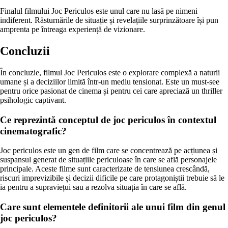
Finalul filmului Joc Periculos este unul care nu lasă pe nimeni
indiferent. Răsturnările de situație și revelațiile surprinzătoare își pun
amprenta pe întreaga experiență de vizionare.
Concluzii
În concluzie, filmul Joc Periculos este o explorare complexă a naturii
umane și a deciziilor limită într-un mediu tensionat. Este un must-see
pentru orice pasionat de cinema și pentru cei care apreciază un thriller
psihologic captivant.
Ce reprezintă conceptul de joc periculos în contextul
cinematografic?
Joc periculos este un gen de film care se concentrează pe acțiunea și
suspansul generat de situațiile periculoase în care se află personajele
principale. Aceste filme sunt caracterizate de tensiunea crescândă,
riscuri imprevizibile și decizii dificile pe care protagoniștii trebuie să le
ia pentru a supraviețui sau a rezolva situația în care se află.
Care sunt elementele definitorii ale unui film din genul
joc periculos?