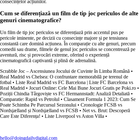
consecințelor acțiunilor.
Cum se diferențiază un film de tip joc periculos de alte
genuri cinematografice?
Un film de tip joc periculos se diferențiază prin accentul pus pe
pericole iminente, pe decizii cu consecințe majore și pe tensiunea
constantă care domină acțiunea. În comparație cu alte genuri, precum
comedii sau drame, filmele de genul joc periculos se concentrează pe
aventură, risc și provocări extreme, oferind o experiență
cinematografică captivantă și plină de adrenalină.
Scrabble Joc – Ascensiunea Jocului de Cuvinte în Limba Română
•
Real Madrid vs Chelsea: O confruntare memorabilă pe terenul de
fotbal
•
Liste Real Madrid vs FC Barcelona | Liste FC Barcelona vs
Real Madrid
•
Jocuri Online: Cele Mai Bune Jocuri Gratis pe Poki.ro
•
Poziții Chindia Târgoviște vs FC Hermannstadt: Analiză Detaliată
•
Comparatie: Rapid vs Petrolul
•
Clasament Formula 1 2023: Cum Se
Poate Schimba Pe Parcursul Sezonului
•
Cronologie FCSB vs
Nordsjælland și Nordsjælland vs FCSB
•
Net vs. Brut: Descoperă
Care Este Diferența!
•
Liste Liverpool vs Aston Villa
•
hello@doingdailydigital.com