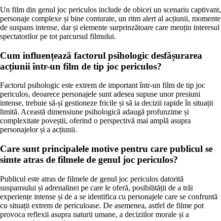
Un film din genul joc periculos include de obicei un scenariu captivant,
personaje complexe și bine conturate, un ritm alert al acțiunii, momente
de suspans intense, dar și elemente surprinzătoare care mențin interesul
spectatorilor pe tot parcursul filmului.
Cum influențează factorul psihologic desfășurarea
acțiunii într-un film de tip joc periculos?
Factorul psihologic este extrem de important într-un film de tip joc
periculos, deoarece personajele sunt adesea supuse unor presiuni
intense, trebuie să-și gestioneze fricile și să ia decizii rapide în situații
limită. Această dimensiune psihologică adaugă profunzime și
complexitate poveștii, oferind o perspectivă mai amplă asupra
personajelor și a acțiunii.
Care sunt principalele motive pentru care publicul se
simte atras de filmele de genul joc periculos?
Publicul este atras de filmele de genul joc periculos datorită
suspansului și adrenalinei pe care le oferă, posibilității de a trăi
experiențe intense și de a se identifica cu personajele care se confruntă
cu situații extrem de periculoase. De asemenea, astfel de filme pot
provoca reflexii asupra naturii umane, a deciziilor morale și a