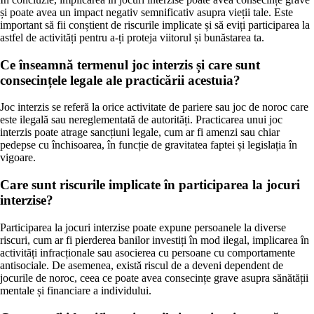
și poate avea un impact negativ semnificativ asupra vieții tale. Este
important să fii conștient de riscurile implicate și să eviți participarea la
astfel de activități pentru a-ți proteja viitorul și bunăstarea ta.
Ce înseamnă termenul joc interzis și care sunt
consecințele legale ale practicării acestuia?
Joc interzis se referă la orice activitate de pariere sau joc de noroc care
este ilegală sau nereglementată de autorități. Practicarea unui joc
interzis poate atrage sancțiuni legale, cum ar fi amenzi sau chiar
pedepse cu închisoarea, în funcție de gravitatea faptei și legislația în
vigoare.
Care sunt riscurile implicate în participarea la jocuri
interzise?
Participarea la jocuri interzise poate expune persoanele la diverse
riscuri, cum ar fi pierderea banilor investiți în mod ilegal, implicarea în
activități infracționale sau asocierea cu persoane cu comportamente
antisociale. De asemenea, există riscul de a deveni dependent de
jocurile de noroc, ceea ce poate avea consecințe grave asupra sănătății
mentale și financiare a individului.