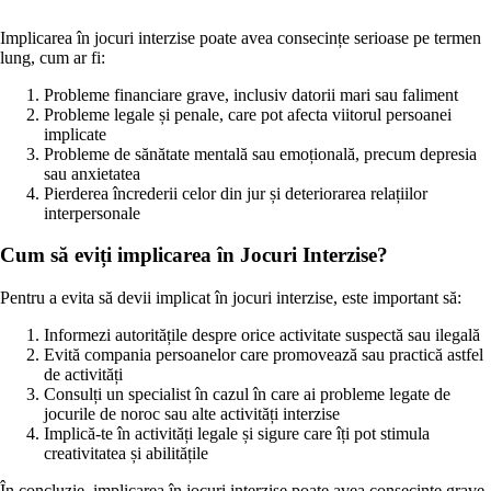
Implicarea în jocuri interzise poate avea consecințe serioase pe termen
lung, cum ar fi:
Probleme financiare grave, inclusiv datorii mari sau faliment
Probleme legale și penale, care pot afecta viitorul persoanei
implicate
Probleme de sănătate mentală sau emoțională, precum depresia
sau anxietatea
Pierderea încrederii celor din jur și deteriorarea relațiilor
interpersonale
Cum să eviți implicarea în Jocuri Interzise?
Pentru a evita să devii implicat în jocuri interzise, este important să:
Informezi autoritățile despre orice activitate suspectă sau ilegală
Evită compania persoanelor care promovează sau practică astfel
de activități
Consulți un specialist în cazul în care ai probleme legate de
jocurile de noroc sau alte activități interzise
Implică-te în activități legale și sigure care îți pot stimula
creativitatea și abilitățile
În concluzie, implicarea în jocuri interzise poate avea consecințe grave