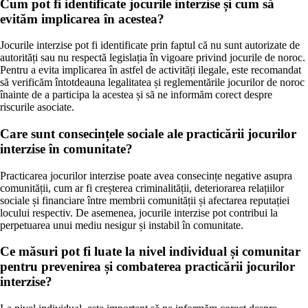
Cum pot fi identificate jocurile interzise și cum să
evităm implicarea în acestea?
Jocurile interzise pot fi identificate prin faptul că nu sunt autorizate de
autorități sau nu respectă legislația în vigoare privind jocurile de noroc.
Pentru a evita implicarea în astfel de activități ilegale, este recomandat
să verificăm întotdeauna legalitatea și reglementările jocurilor de noroc
înainte de a participa la acestea și să ne informăm corect despre
riscurile asociate.
Care sunt consecințele sociale ale practicării jocurilor
interzise în comunitate?
Practicarea jocurilor interzise poate avea consecințe negative asupra
comunității, cum ar fi creșterea criminalității, deteriorarea relațiilor
sociale și financiare între membrii comunității și afectarea reputației
locului respectiv. De asemenea, jocurile interzise pot contribui la
perpetuarea unui mediu nesigur și instabil în comunitate.
Ce măsuri pot fi luate la nivel individual și comunitar
pentru prevenirea și combaterea practicării jocurilor
interzise?