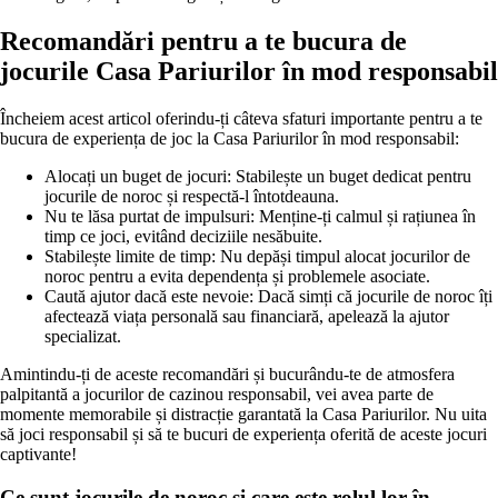
Recomandări pentru a te bucura de
jocurile Casa Pariurilor în mod responsabil
Încheiem acest articol oferindu-ți câteva sfaturi importante pentru a te
bucura de experiența de joc la Casa Pariurilor în mod responsabil:
Alocați un buget de jocuri: Stabilește un buget dedicat pentru
jocurile de noroc și respectă-l întotdeauna.
Nu te lăsa purtat de impulsuri: Menține-ți calmul și rațiunea în
timp ce joci, evitând deciziile nesăbuite.
Stabilește limite de timp: Nu depăși timpul alocat jocurilor de
noroc pentru a evita dependența și problemele asociate.
Caută ajutor dacă este nevoie: Dacă simți că jocurile de noroc îți
afectează viața personală sau financiară, apelează la ajutor
specializat.
Amintindu-ți de aceste recomandări și bucurându-te de atmosfera
palpitantă a jocurilor de cazinou responsabil, vei avea parte de
momente memorabile și distracție garantată la Casa Pariurilor. Nu uita
să joci responsabil și să te bucuri de experiența oferită de aceste jocuri
captivante!
Ce sunt jocurile de noroc și care este rolul lor în