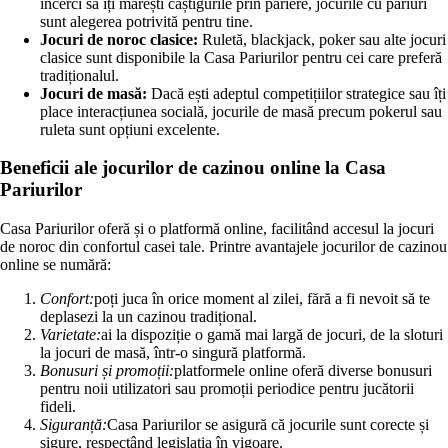
încerci să îți mărești câștigurile prin pariere, jocurile cu pariuri
sunt alegerea potrivită pentru tine.
Jocuri de noroc clasice:
Ruletă, blackjack, poker sau alte jocuri
clasice sunt disponibile la Casa Pariurilor pentru cei care preferă
tradiționalul.
Jocuri de masă:
Dacă ești adeptul competițiilor strategice sau îți
place interacțiunea socială, jocurile de masă precum pokerul sau
ruleta sunt opțiuni excelente.
Beneficii ale jocurilor de cazinou online la Casa
Pariurilor
Casa Pariurilor oferă și o platformă online, facilitând accesul la jocuri
de noroc din confortul casei tale. Printre avantajele jocurilor de cazinou
online se numără:
Confort:
poți juca în orice moment al zilei, fără a fi nevoit să te
deplasezi la un cazinou tradițional.
Varietate:
ai la dispoziție o gamă mai largă de jocuri, de la sloturi
la jocuri de masă, într-o singură platformă.
Bonusuri și promoții:
platformele online oferă diverse bonusuri
pentru noii utilizatori sau promoții periodice pentru jucătorii
fideli.
Siguranță:
Casa Pariurilor se asigură că jocurile sunt corecte și
sigure, respectând legislația în vigoare.