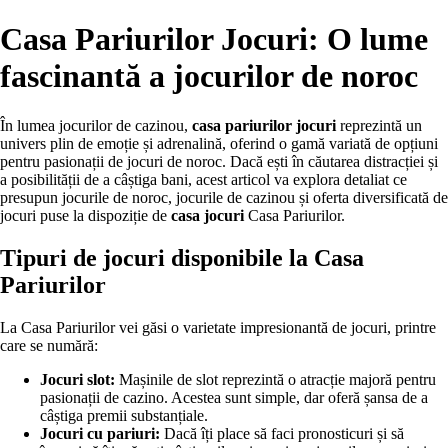
Casa Pariurilor Jocuri: O lume
fascinantă a jocurilor de noroc
În lumea jocurilor de cazinou,
casa pariurilor jocuri
reprezintă un
univers plin de emoție și adrenalină, oferind o gamă variată de opțiuni
pentru pasionații de jocuri de noroc. Dacă ești în căutarea distracției și
a posibilității de a câștiga bani, acest articol va explora detaliat ce
presupun jocurile de noroc, jocurile de cazinou și oferta diversificată de
jocuri puse la dispoziție de
casa jocuri
Casa Pariurilor.
Tipuri de jocuri disponibile la Casa
Pariurilor
La Casa Pariurilor vei găsi o varietate impresionantă de jocuri, printre
care se numără:
Jocuri slot:
Mașinile de slot reprezintă o atracție majoră pentru
pasionații de cazino. Acestea sunt simple, dar oferă șansa de a
câștiga premii substanțiale.
Jocuri cu pariuri:
Dacă îți place să faci pronosticuri și să